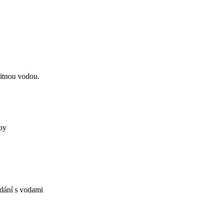
itnou vodou.
by
ádání s vodami