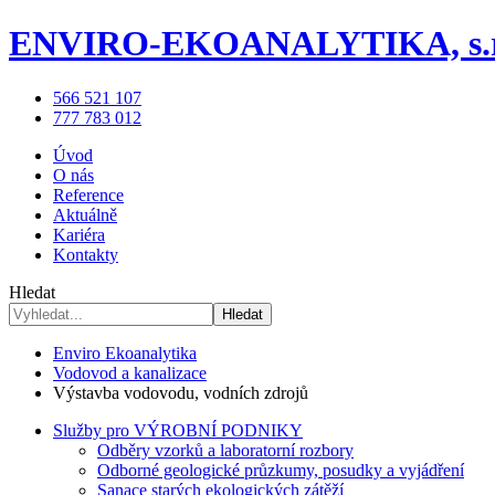
ENVIRO-EKOANALYTIKA, s.r
566 521 107
777 783 012
Úvod
O nás
Reference
Aktuálně
Kariéra
Kontakty
Hledat
Hledat
Enviro Ekoanalytika
Vodovod a kanalizace
Výstavba vodovodu, vodních zdrojů
Služby pro VÝROBNÍ PODNIKY
Odběry vzorků a laboratorní rozbory
Odborné geologické průzkumy, posudky a vyjádření
Sanace starých ekologických zátěží