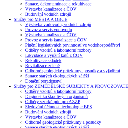
Sanace, dekontaminace a rekultivace
Výstavba kanalizace a ČOV
Budování vodních zdrojů
Služby pro MĚSTA A OBCE
Výstavba vodovodu, vodních zdrojů
Provoz a servis vodovodu
Výstavba kanalizace a ČOV
Provoz a servis kanalizace a ČOV
Plnění legislativních povinností ve vodohospodářství
Odběry vzorků a laboratorní rozbory
Likvidace a využití kalů z ČOV
Rekultivace skládek
Revitalizace zeleně
Odborné geologické průzkumy, posudky a vyjádření
Sanace starých ekologických zátěží
Dotační poradenství
Služby pro ZEMĚDĚLSKÉ SUBJEKTY A PROVOZOVATE
Odběry vzorků a laboratorní rozbory
Diagnostika škodlivých organismů
Odběry vzorků půd pro AZZP
Sledování účinnosti technologie BPS
Budování vodních zdrojů
Výstavba kanalizace a ČOV
Odborné geologické průzkumy a posudky
Sanace starých ekologických zátěží