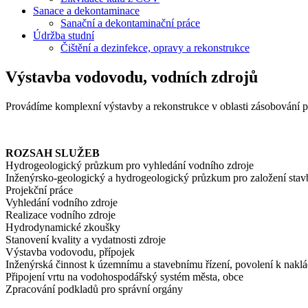
Sanace a dekontaminace
Sanační a dekontaminační práce
Údržba studní
Čištění a dezinfekce, opravy a rekonstrukce
Výstavba vodovodu, vodních zdrojů
Provádíme komplexní výstavby a rekonstrukce v oblasti zásobování p
ROZSAH SLUŽEB
Hydrogeologický průzkum pro vyhledání vodního zdroje
Inženýrsko-geologický a hydrogeologický průzkum pro založení stav
Projekční práce
Vyhledání vodního zdroje
Realizace vodního zdroje
Hydrodynamické zkoušky
Stanovení kvality a vydatnosti zdroje
Výstavba vodovodu, přípojek
Inženýrská činnost k územnímu a stavebnímu řízení, povolení k nakl
Připojení vrtu na vodohospodářský systém města, obce
Zpracování podkladů pro správní orgány