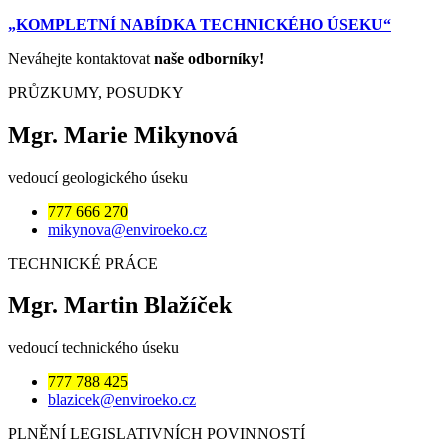
„KOMPLETNÍ NABÍDKA TECHNICKÉHO ÚSEKU
“
Neváhejte kontaktovat
naše odborníky!
PRŮZKUMY, POSUDKY
Mgr. Marie Mikynová
vedoucí geologického úseku
777 666 270
mikynova@enviroeko.cz
TECHNICKÉ PRÁCE
Mgr. Martin Blažíček
vedoucí technického úseku
777 788 425
blazicek@enviroeko.cz
PLNĚNÍ LEGISLATIVNÍCH POVINNOSTÍ