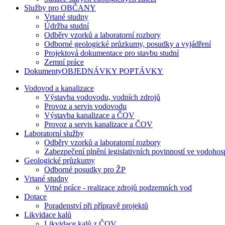
Služby pro OBČANY
Vrtané studny
Údržba studní
Odběry vzorků a laboratorní rozbory
Odborné geologické průzkumy, posudky a vyjádření
Projektová dokumentace pro stavbu studní
Zemní práce
DokumentyOBJEDNÁVKY POPTÁVKY
Vodovod a kanalizace
Výstavba vodovodu, vodních zdrojů
Provoz a servis vodovodu
Výstavba kanalizace a ČOV
Provoz a servis kanalizace a ČOV
Laboratorní služby
Odběry vzorků a laboratorní rozbory
Zabezpečení plnění legislativních povinností ve vodohos
Geologické průzkumy
Odborné posudky pro ŽP
Vrtané studny
Vrtné práce - realizace zdrojů podzemních vod
Dotace
Poradenství při přípravě projektů
Likvidace kalů
Likvidace kalů z ČOV