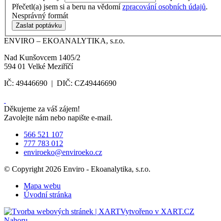
Přečetl(a) jsem si a beru na vědomí
zpracování osobních údajů
.
Nesprávný formát
Zaslat poptávku
ENVIRO – EKOANALYTIKA, s.r.o.
Nad Kunšovcem 1405/2
594 01 Velké Meziříčí
IČ: 49446690 | DIČ: CZ49446690
Děkujeme za váš zájem!
Zavolejte nám nebo napište e-mail.
566 521 107
777 783 012
enviroeko@enviroeko.cz
© Copyright 2026 Enviro - Ekoanalytika, s.r.o.
Mapa webu
Úvodní stránka
Vytvořeno v XART.CZ
Nahoru