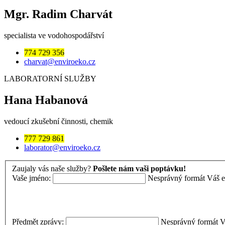
Mgr. Radim Charvát
specialista ve vodohospodářství
774 729 356
charvat@enviroeko.cz
LABORATORNÍ SLUŽBY
Hana Habanová
vedoucí zkušební činnosti, chemik
777 729 861
laborator@enviroeko.cz
Zaujaly vás naše služby?
Pošlete nám vaši poptávku!
Vaše jméno:
Nesprávný formát
Váš e
Předmět zprávy:
Nesprávný formát
V