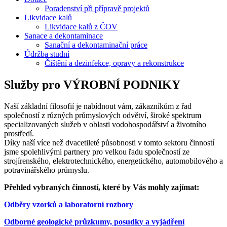
Poradenství při přípravě projektů
Likvidace kalů
Likvidace kalů z ČOV
Sanace a dekontaminace
Sanační a dekontaminační práce
Údržba studní
Čištění a dezinfekce, opravy a rekonstrukce
Služby pro VÝROBNÍ PODNIKY
Naší základní filosofií je nabídnout vám, zákazníkům z řad
společností z různých průmyslových odvětví, široké spektrum
specializovaných služeb v oblasti vodohospodářství a životního
prostředí.
Díky naší více než dvacetileté působnosti v tomto sektoru činností
jsme spolehlivými partnery pro velkou řadu společností ze
strojírenského, elektrotechnického, energetického, automobilového a
potravinářského průmyslu.
Přehled vybraných činností, které by Vás mohly zajímat:
Odběry vzorků a laboratorní rozbory
Odborné geologické průzkumy, posudky a vyjádření