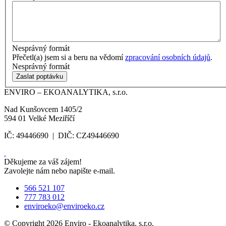
Nesprávný formát
Přečetl(a) jsem si a beru na vědomí
zpracování osobních údajů
.
Nesprávný formát
Zaslat poptávku
ENVIRO – EKOANALYTIKA, s.r.o.
Nad Kunšovcem 1405/2
594 01 Velké Meziříčí
IČ: 49446690 | DIČ: CZ49446690
Děkujeme za váš zájem!
Zavolejte nám nebo napište e-mail.
566 521 107
777 783 012
enviroeko@enviroeko.cz
© Copyright 2026 Enviro - Ekoanalytika, s.r.o.