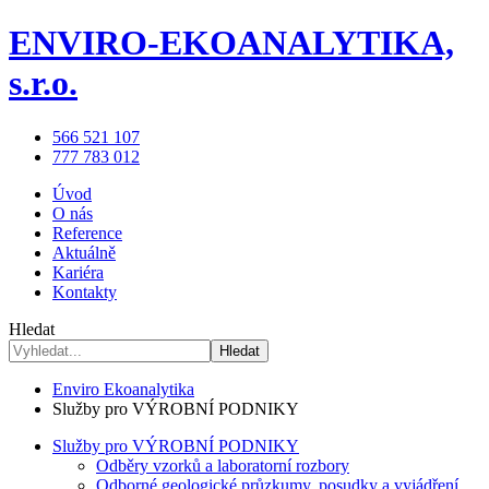
ENVIRO-EKOANALYTIKA,
s.r.o.
566 521 107
777 783 012
Úvod
O nás
Reference
Aktuálně
Kariéra
Kontakty
Hledat
Hledat
Enviro Ekoanalytika
Služby pro VÝROBNÍ PODNIKY
Služby pro VÝROBNÍ PODNIKY
Odběry vzorků a laboratorní rozbory
Odborné geologické průzkumy, posudky a vyjádření