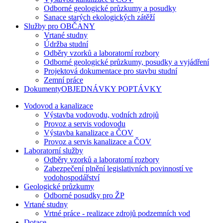
Odborné geologické průzkumy a posudky
Sanace starých ekologických zátěží
Služby pro OBČANY
Vrtané studny
Údržba studní
Odběry vzorků a laboratorní rozbory
Odborné geologické průzkumy, posudky a vyjádření
Projektová dokumentace pro stavbu studní
Zemní práce
DokumentyOBJEDNÁVKY POPTÁVKY
Vodovod a kanalizace
Výstavba vodovodu, vodních zdrojů
Provoz a servis vodovodu
Výstavba kanalizace a ČOV
Provoz a servis kanalizace a ČOV
Laboratorní služby
Odběry vzorků a laboratorní rozbory
Zabezpečení plnění legislativních povinností ve
vodohospodářství
Geologické průzkumy
Odborné posudky pro ŽP
Vrtané studny
Vrtné práce - realizace zdrojů podzemních vod
Dotace