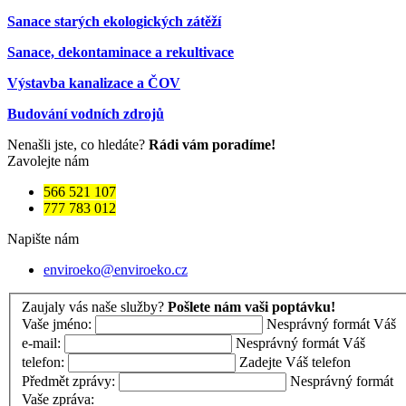
Sanace starých ekologických zátěží
Sanace, dekontaminace a rekultivace
Výstavba kanalizace a ČOV
Budování vodních zdrojů
Nenašli jste, co hledáte?
Rádi vám poradíme!
Zavolejte nám
566 521 107
777 783 012
Napište nám
enviroeko@enviroeko.cz
Zaujaly vás naše služby?
Pošlete nám vaši poptávku!
Vaše jméno:
Nesprávný formát
Váš
e-mail:
Nesprávný formát
Váš
telefon:
Zadejte Váš telefon
Předmět zprávy:
Nesprávný formát
Vaše zpráva: