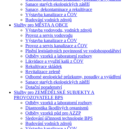
Sanace starých ekologických zátěží
Sanace, dekontaminace a rekultivace
Výstavba kanalizace a ČOV
Budování vodních zdrojů
Služby pro MĚSTA A OBCE
Výstavba vodovodu, vodních zdrojů
Provoz a servis vodovodu
Výstavba kanalizace a ČOV
Provoz a servis kanalizace a ČOV
Plnění legislativních povinností ve vodohospodářství
Odběry vzorků a laboratorní rozbory
Likvidace a využití kalů z ČOV
Rekultivace skládek
Revitalizace zeleně
Odborné geologické průzkumy, posudky a vyjádření
Sanace starých ekologických zátěží
Dotační poradenství
Služby pro ZEMĚDĚLSKÉ SUBJEKTY A
PROVOZOVATELE BPS
Odběry vzorků a laboratorní rozbory
Diagnostika škodlivých organismů
Odběry vzorků půd pro AZZP
Sledování účinnosti technologie BPS
Budování vodních zdrojů
Výstavba kanalizace a ČOV