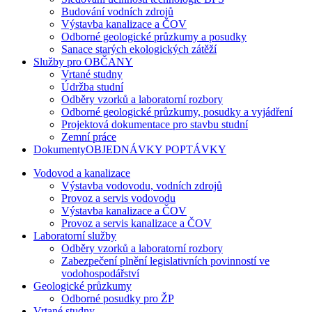
Budování vodních zdrojů
Výstavba kanalizace a ČOV
Odborné geologické průzkumy a posudky
Sanace starých ekologických zátěží
Služby pro OBČANY
Vrtané studny
Údržba studní
Odběry vzorků a laboratorní rozbory
Odborné geologické průzkumy, posudky a vyjádření
Projektová dokumentace pro stavbu studní
Zemní práce
DokumentyOBJEDNÁVKY POPTÁVKY
Vodovod a kanalizace
Výstavba vodovodu, vodních zdrojů
Provoz a servis vodovodu
Výstavba kanalizace a ČOV
Provoz a servis kanalizace a ČOV
Laboratorní služby
Odběry vzorků a laboratorní rozbory
Zabezpečení plnění legislativních povinností ve
vodohospodářství
Geologické průzkumy
Odborné posudky pro ŽP
Vrtané studny