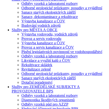
Odběry vzorků a laboratorní rozbory
Odborné geologické průzkumy, posudky a vyjádření
Sanace starých ekologických zátěží
Sanace, dekontaminace a rekultivace
Výstavba kanalizace a ČOV
Budování vodních zdrojů
Služby pro MĚSTA A OBCE
Výstavba vodovodu, vodních zdrojů
Provoz a servis vodovodu
Výstavba kanalizace a ČOV
Provoz a servis kanalizace a ČOV
Plnění legislativních povinností ve vodohospodářství
Odběry vzorků a laboratorní rozbory
Likvidace a využití kalů z ČOV
Rekultivace skládek
Revitalizace zeleně
Odborné geologické průzkumy, posudky a vyjádření
Sanace starých ekologických zátěží
Dotační poradenství
Služby pro ZEMĚDĚLSKÉ SUBJEKTY A
PROVOZOVATELE BPS
Odběry vzorků a laboratorní rozbory
Diagnostika škodlivých organismů
Odběry vzorků půd pro AZZP
Sledování účinnosti technologie BPS