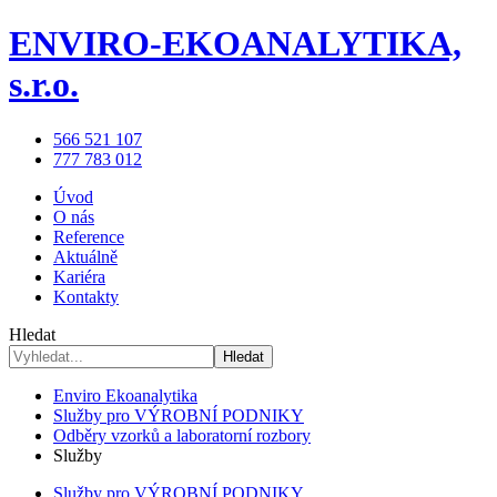
ENVIRO-EKOANALYTIKA,
s.r.o.
566 521 107
777 783 012
Úvod
O nás
Reference
Aktuálně
Kariéra
Kontakty
Hledat
Hledat
Enviro Ekoanalytika
Služby pro VÝROBNÍ PODNIKY
Odběry vzorků a laboratorní rozbory
Služby
Služby pro VÝROBNÍ PODNIKY