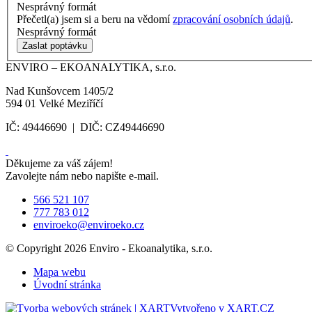
Nesprávný formát
Přečetl(a) jsem si a beru na vědomí
zpracování osobních údajů
.
Nesprávný formát
Zaslat poptávku
ENVIRO – EKOANALYTIKA, s.r.o.
Nad Kunšovcem 1405/2
594 01 Velké Meziříčí
IČ: 49446690 | DIČ: CZ49446690
Děkujeme za váš zájem!
Zavolejte nám nebo napište e-mail.
566 521 107
777 783 012
enviroeko@enviroeko.cz
© Copyright 2026 Enviro - Ekoanalytika, s.r.o.
Mapa webu
Úvodní stránka
Vytvořeno v XART.CZ